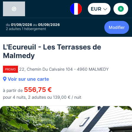
EUR
0
du
01/09/2026
au
05/09/2026
Modifier
2 adultes 1 hébergement
L'Ecureuil - Les Terrasses de
Malmedy
22, Chemin Du Calvaire 104 - 4960 MALMEDY
PROMO
Voir sur une carte
556,75 €
à partir de
pour 4 nuits, 2 adultes ou 139,00 € / nuit