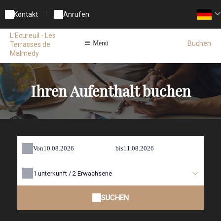
Kontakt
|
Anrufen
L'Ecureuil - Les
Buchen
Menü
Terrasses de
Malmedy
Ihren Aufenthalt buchen
Von
bis
1
unterkunft /
2
Erwachsene
SUCHEN